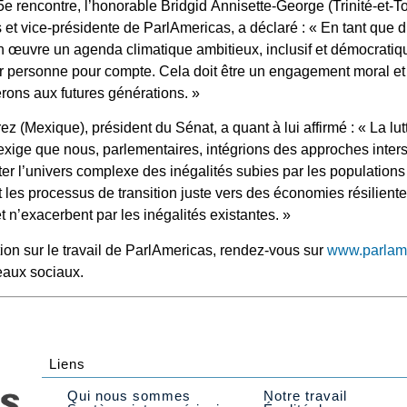
e rencontre, l’honorable Bridgid Annisette-George (Trinité-et-T
t vice-présidente de ParlAmericas, a déclaré : « En tant que di
n œuvre un agenda climatique ambitieux, inclusif et démocratiqu
r personne pour compte. Cela doit être un engagement moral et
erons aux futures générations. »
 (Mexique), président du Sénat, a quant à lui affirmé : « La lutt
xige que nous, parlementaires, intégrions des approches inters
éter l’univers complexe des inégalités subies par les populations
t les processus de transition juste vers des économies résiliente
t n’exacerbent par les inégalités existantes. »
tion sur le travail de ParlAmericas, rendez-vous sur
www.parlame
eaux sociaux.
Liens
Qui nous sommes
Notre travail