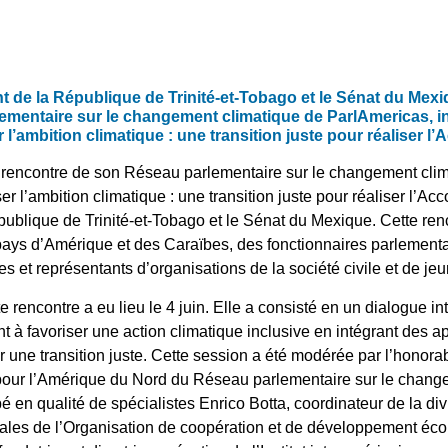
t de la République de Trinité-et-Tobago et le Sénat du Mexi
mentaire sur le changement climatique de ParlAmericas, int
r l’ambition climatique : une transition juste pour réaliser l’
 rencontre de son Réseau parlementaire sur le changement clima
ser l’ambition climatique : une transition juste pour réaliser l’A
ublique de Trinité-et-Tobago et le Sénat du Mexique. Cette ren
ays d’Amérique et des Caraïbes, des fonctionnaires parlementai
es et représentants d’organisations de la société civile et de je
 rencontre a eu lieu le 4 juin. Elle a consisté en un dialogue i
nt à favoriser une action climatique inclusive en intégrant des 
 une transition juste. Cette session a été modérée par l’honor
 pour l’Amérique du Nord du Réseau parlementaire sur le chan
é en qualité de spécialistes Enrico Botta, coordinateur de la di
onales de l’Organisation de coopération et de développement 