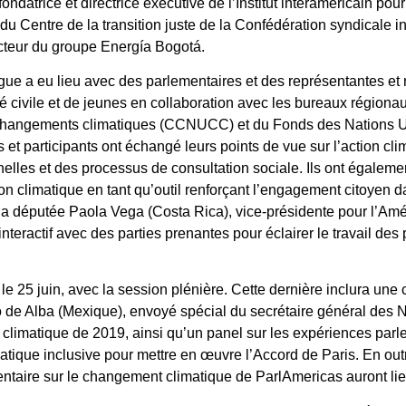
atrice et directrice exécutive de l’Institut interaméricain pour l
u Centre de la transition juste de la Confédération syndicale in
cteur du groupe Energía Bogotá.
logue a eu lieu avec des parlementaires et des représentantes et
té civile et de jeunes en collaboration avec les bureaux région
 changements climatiques (CCNUCC) et du Fonds des Nations U
et participants ont échangé leurs points de vue sur l’action cli
elles et des processus de consultation sociale. Ils ont égaleme
on climatique en tant qu’outil renforçant l’engagement citoyen d
la députée Paola Vega (Costa Rica), vice-présidente pour l’Am
nteractif avec des parties prenantes pour éclairer le travail de
le 25 juin, avec la session plénière. Cette dernière inclura une
 de Alba (Mexique), envoyé spécial du secrétaire général des N
limatique de 2019, ainsi qu’un panel sur les expériences parl
atique inclusive pour mettre en œuvre l’Accord de Paris. En outr
taire sur le changement climatique de ParlAmericas auront lie