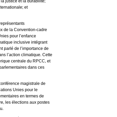
a justice et la durabilité;
ternationale; et
 représentants
aux de la Convention-cadre
nies pour l’enfance
matique inclusive intégrant
nt parlé de l’importance de
ans l’action climatique. Cette
érique centrale du RPCC, et
s parlementaires dans ces
 conférence magistrale de
ations Unies pour le
ementaires en termes de
e, les élections aux postes
u.