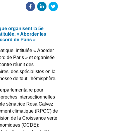
que organisent la 5e
itulée, « Aborder les
Accord de Paris ».
tique, intitulée « Aborder
ccord de Paris » et organisée
contre réunit des
res, des spécialistes en la
unesse de tout l’hémisphère.
nterparlementaire pour
approches intersectionnelles
able sénatrice Rosa Galvez
gement climatique (RPCC) de
vision de la Croissance verte
économiques (OCDE);