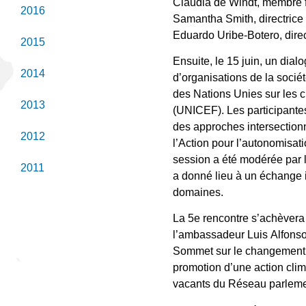
Claudia de Windt, membre fond
2016
Samantha Smith, directrice d
Eduardo Uribe-Botero, dire
2015
Ensuite, le 15 juin, un dia
2014
d’organisations de la socié
des Nations Unies sur les
2013
(UNICEF). Les participantes 
des approches intersectionn
2012
l’Action pour l’autonomisati
session a été modérée par 
2011
a donné lieu à un échange i
domaines.
La 5e rencontre s’achèvera 
l’ambassadeur Luis Alfonso
Sommet sur le changement c
promotion d’une action clim
vacants du Réseau parlemen