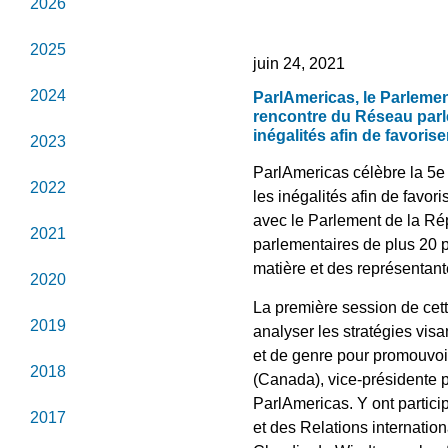
2026
2025
juin 24, 2021
2024
ParlAmericas, le Parlemen
rencontre du Réseau parle
inégalités afin de favorise
2023
ParlAmericas célèbre la 5e
2022
les inégalités afin de favori
avec le Parlement de la Rép
2021
parlementaires de plus 20 p
matière et des représentant
2020
La première session de cette
2019
analyser les stratégies visa
et de genre pour promouvoir
2018
(Canada), vice-présidente
ParlAmericas. Y ont particip
2017
et des Relations internati