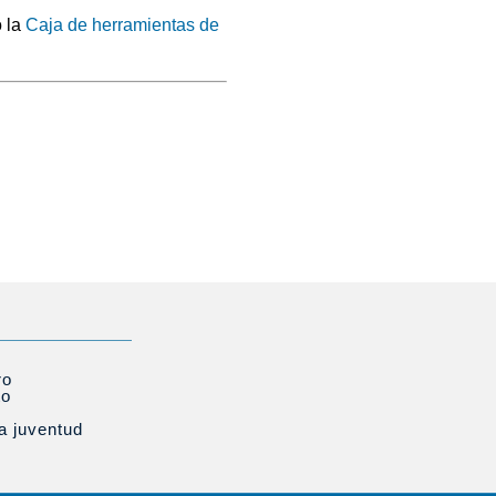
o la
Caja de herramientas de
ro
to
la juventud