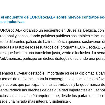
n el encuentro de EUROsociAL+ sobre nuevos contratos soc
s e inclusivas
 EUROsociAL+ organizó un encuentro en Bruselas, Bélgica, con l
n regional y consolidando políticas públicas sostenibles e inclu
s de diferentes países de Latinoamérica quienes sostuvieron di
endidas a la luz de los resultados del programa EUROsociAL+, 
les que faciliten una transición justa, verde e inclusiva. La se
ParlAmericas, participó en dichos diálogos ofreciendo una pers
 senadora Ovelar destacó el importante rol de la diplomacia par
n temas de relevancia para la convergencia de acciones en favo
egisladores que participan en las actividades y la gobernanza d
mental reducir las brechas de desigualdad imperantes en Latino
ctos sociales también requiere que, desde los parlamentos, s
sde una mirada más integral y sistémica».