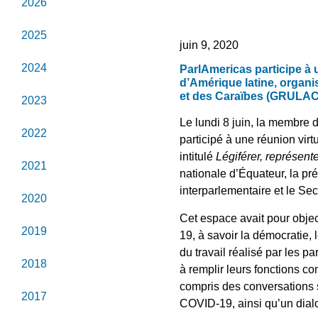
2026
2025
juin 9, 2020
2024
ParlAmericas participe à u
d’Amérique latine, organi
et des Caraïbes (GRULAC) 
2023
Le lundi 8 juin, la membre
2022
participé à une réunion virt
intitulé
Légiférer, représente
2021
nationale d’Équateur, la p
interparlementaire et le Se
2020
Cet espace avait pour objec
2019
19, à savoir la démocratie,
du travail réalisé par les pa
2018
à remplir leurs fonctions co
compris des conversations s
2017
COVID-19, ainsi qu’un dialo