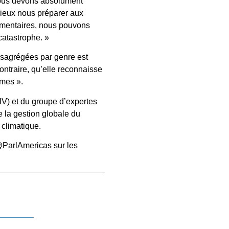
 nous devons absolument
ieux nous préparer aux
lementaires, nous pouvons
 catastrophe. »
ésagrégées par genre est
ontraire, qu’elle reconnaisse
mmes ».
IV) et du groupe d’expertes
 la gestion globale du
 climatique.
@ParlAmericas sur les