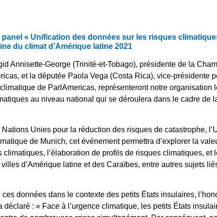
 panel « Unification des données sur les risques climatique
aine du climat d’Amérique latine 2021
gid Annisette-George (Trinité-et-Tobago), présidente de la Cha
icas, et la députée Paola Vega (Costa Rica), vice-présidente p
limatique de ParlAmericas, représenteront notre organisation l
matiques au niveau national qui se déroulera dans le cadre de 
Nations Unies pour la réduction des risques de catastrophe, l’
climatique de Munich, cet événement permettra d’explorer la valeur
climatiques, l’élaboration de profils de risques climatiques, et 
villes d’Amérique latine et des Caraïbes, entre autres sujets li
ces données dans le contexte des petits États insulaires, l’hon
a déclaré : « Face à l’urgence climatique, les petits États insu