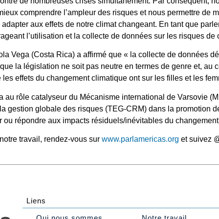
r contre de nombreuses crises simultanément. Par conséquent,
ieux comprendre l’ampleur des risques et nous permettre de m
 adapter aux effets de notre climat changeant. En tant que par
rageant l’utilisation et la collecte de données sur les risques de
ola Vega (Costa Rica) a affirmé que « la collecte de données d
que la législation ne soit pas neutre en termes de genre et, au c
 les effets du changement climatique ont sur les filles et les fe
a au rôle catalyseur du Mécanisme international de Varsovie (M
r la gestion globale des risques (TEG-CRM) dans la promotion de
er ou répondre aux impacts résiduels/inévitables du changement
 notre travail, rendez-vous sur
www.parlamericas.org
et suivez 
Liens
Qui nous sommes
Notre travail