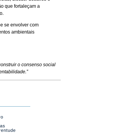
ão que fortaleçam a
o.
de se envolver com
entos ambientais
onstruir o consenso social
ntabilidade.”
ro
cas
ventude