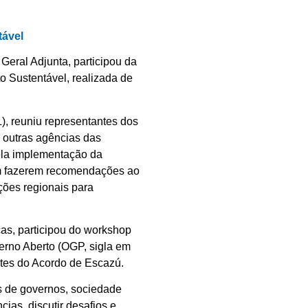
tável
a Geral Adjunta, participou da
 Sustentável, realizada de
, reuniu representantes dos
 outras agências das
pela implementação da
m fazerem recomendações ao
ções regionais para
as, participou do workshop
erno Aberto (OGP, sigla em
rtes do Acordo de Escazú.
es de governos, sociedade
cias, discutir desafios e