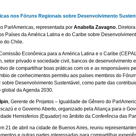
ricas nos Fóruns Regionais sobre Desenvolvimento Susten
 do ParlAmericas, representada por
Anabella Zavagno
, Diretor
s Países da América Latina e do Caribe sobre Desenvolvimento
o do Chile.
 Comissão Econômica para a América Latina e o Caribe (CEPAL)
setor privado e sociedade civil, bancos de desenvolvimento e
ivo de compartilhar boas práticas com os e as responsáveis 
âmbio de conhecimentos permitiu aos países membros do Fóru
el sobre Desenvolvimento Sustentável, como parte das contribui
 global da Agenda 2030.
lpin
, Gerente de Projetos – Igualdade de Gênero do ParlAmeric
scazú e o Governo Aberto, organizado pela Aliança para o Gov
sidade Hemisferios (Equador) no âmbito da Conferência das Pa
m 21 de abril na cidade de Buenos Aires, reuniu representant
lamentos e outras partes interessadas para compartilhar experiên