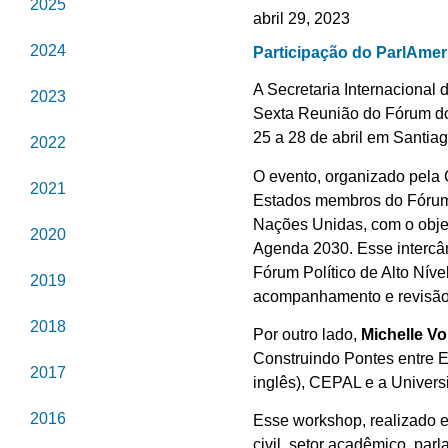
2025
abril 29, 2023
2024
Participação do ParlAme
A Secretaria Internacional
2023
Sexta Reunião do Fórum do
25 a 28 de abril em Santiag
2022
O evento, organizado pela
2021
Estados membros do Fórum, 
Nações Unidas, com o objet
2020
Agenda 2030. Esse interc
Fórum Político de Alto Nív
2019
acompanhamento e revisão
2018
Por outro lado,
Michelle Vo
Construindo Pontes entre E
2017
inglês), CEPAL e a Univer
2016
Esse workshop, realizado e
civil, setor acadêmico, par