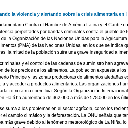
o la violencia y alertando sobre la crisis alimentaria en H
arlamentario Contra el Hambre de América Latina y el Caribe 
olencia perpetrados por bandas criminales contra el pueblo de 
 de la Organización de las Naciones Unidas para la Agricultura
imentos (PMA) de las Naciones Unidas, en los que se indica qu
si la mitad de la población sufre una grave inseguridad alimen
 criminales y el control de las cadenas de suministro han agrav
ón de los precios de los alimentos. La población expuesta a los 
erto Príncipe y las zonas productoras de alimentos aledañas es
cia y acceder a productos alimentarios. Las organizaciones hum
zada como arma coercitiva. Según la Organización Internacional
n Haití ha aumentado de 362.000 a más de 578.000 en los últ
 se suma a los problemas en el sector agrícola, como los recien
 el cambio climático y la deforestación. La ONU señala que ta
a más grave debido al fenómeno meteorológico de La Niña, l