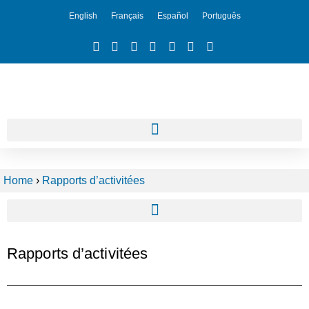
English
Français
Español
Português
Home
›
Rapports d’activitées
Tableau de bord des pratiques parlementaires pour l’égalité des genres
Cartographie des stratégies environnementales et des initiatives de durabilité
Rapports d’activitées