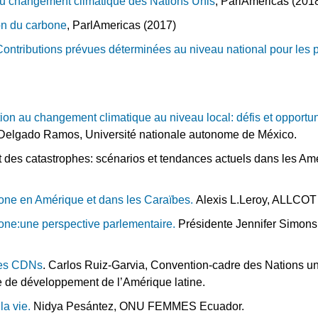
 du changement climatique des Nations Unis
, ParlAmericas (201
tion du carbone
, ParlAmericas (2017)
ontributions prévues déterminées au niveau national pour les 
tion au changement climatique au niveau local: défis et opportu
Delgado Ramos, Université nationale autonome de México.
t des catastrophes: scénarios et tendances actuels dans les Am
rbone en Amérique et dans les Caraïbes.
Alexis L.Leroy, ALLCOT
rbone:une perspective parlementaire.
Présidente Jennifer Simons
 les CDNs
. Carlos Ruiz-Garvia, Convention-cadre des Nations u
e de développement de l’Amérique latine.
la vie.
Nidya Pesántez, ONU FEMMES Ecuador.