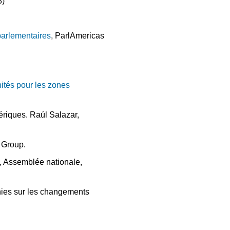
8)
parlementaires
, ParlAmericas
nités pour les zones
ériques. Raúl Salazar,
 Group.
, Assemblée nationale,
nies sur les changements