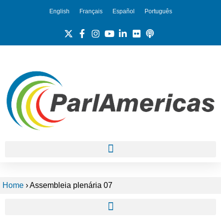
English
Français
Español
Português
Home
›
Assembleia plenária 07