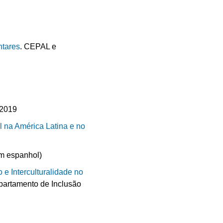
ntares
. CEPAL e
9
 2019
l na América Latina e no
em espanhol)
e Interculturalidade no
partamento de Inclusão