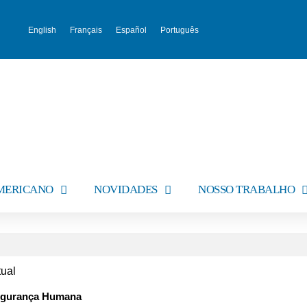
English
Français
Español
Português
AMERICANO
NOVIDADES
NOSSO TRABALHO
tual
Segurança Humana