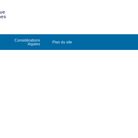
que
nes
Considérations
Plan du site
légales