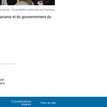
it photo : Assemblée nationale du Panama
 Panama et du gouvernement du
que
nes
Considérations
Plan du site
légales