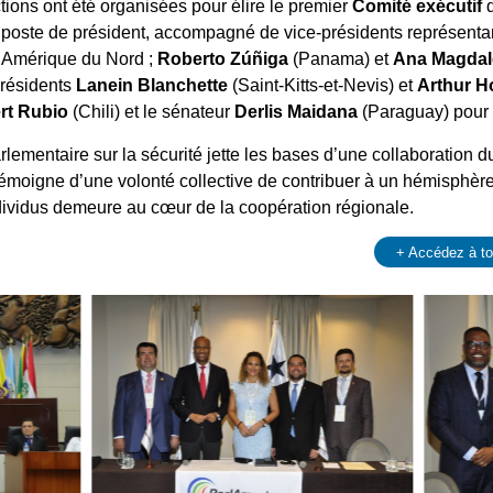
ctions ont été organisées pour élire le premier
Comité exécutif
d
poste de président, accompagné de vice-présidents représenta
’Amérique du Nord ;
Roberto Zúñiga
(Panama) et
Ana Magdal
présidents
Lanein Blanchette
(Saint-Kitts-et-Nevis) et
Arthur H
rt Rubio
(Chili) et le sénateur
Derlis Maidana
(Paraguay) pour 
lementaire sur la sécurité jette les bases d’une collaboration 
émoigne d’une volonté collective de contribuer à un hémisphère 
individus demeure au cœur de la coopération régionale.
+ Accédez à t