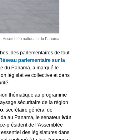
o : Assemblée nationale du Panama
ïbes, des parlementaires de tout
Réseau parlementaire sur la
ale du Panama, a marqué le
on législative collective et dans
rité.
ension thématique au programme
aysage sécuritaire de la région
do
, secrétaire général de
ada au Panama, le sénateur
Iván
vice-président de l’Assemblée
e essentiel des législatures dans
ont souligné à la fois l’urgence