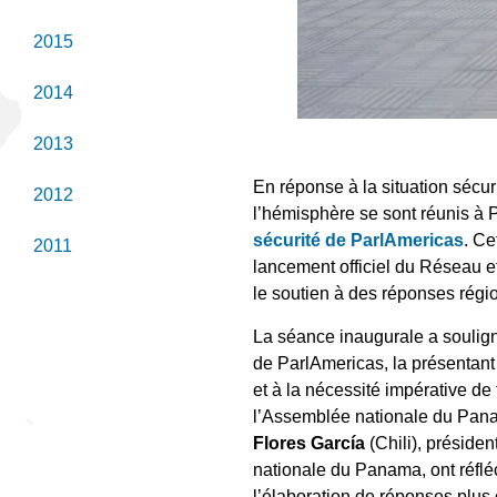
2015
2014
2013
En réponse à la situation sécu
2012
l’hémisphère se sont réunis à
sécurité de ParlAmericas
. C
2011
lancement officiel du Réseau et
le soutien à des réponses rég
La séance inaugurale a soulig
de ParlAmericas, la présentant
et à la nécessité impérative de 
l’Assemblée nationale du Pan
Flores García
(Chili), préside
nationale du Panama, ont réfléc
l’élaboration de réponses plus 