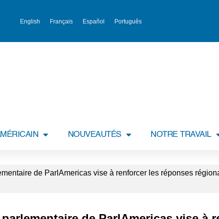
English
Français
Español
Português
MÉRICAIN
NOUVEAUTÉS
NOTRE TRAVAIL
entaire de ParlAmericas vise à renforcer les réponses régional
parlementaire de ParlAmericas vise à r