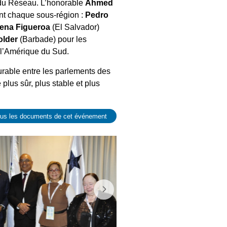
u Réseau. L’honorable
Ahmed
nt chaque sous-région :
Pedro
ena Figueroa
(El Salvador)
older
(Barbade) pour les
l’Amérique du Sud.
durable entre les parlements des
plus sûr, plus stable et plus
ous les documents de cet événement