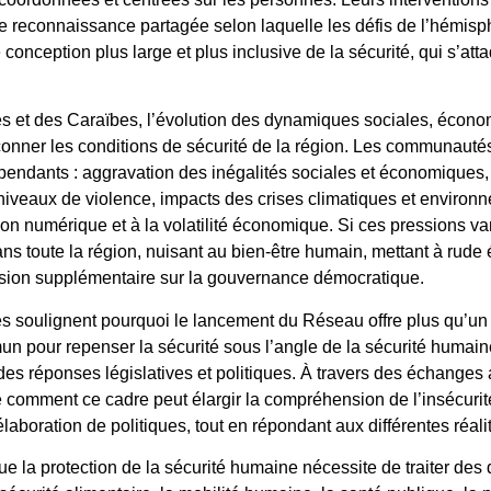
ne reconnaissance partagée selon laquelle les défis de l’hémisp
conception plus large et plus inclusive de la sécurité, qui s’att
 et des Caraïbes, l’évolution des dynamiques sociales, écono
onner les conditions de sécurité de la région. Les communautés
épendants : aggravation des inégalités sociales et économique
niveaux de violence, impacts des crises climatiques et environn
ion numérique et à la volatilité économique. Si ces pressions var
ans toute la région, nuisant au bien-être humain, mettant à rude 
ssion supplémentaire sur la gouvernance démocratique.
 soulignent pourquoi le lancement du Réseau offre plus qu’un no
un pour repenser la sécurité sous l’angle de la sécurité humain
es réponses législatives et politiques. À travers des échanges 
 comment ce cadre peut élargir la compréhension de l’insécurité
élaboration de politiques, tout en répondant aux différentes réal
ue la protection de la sécurité humaine nécessite de traiter de