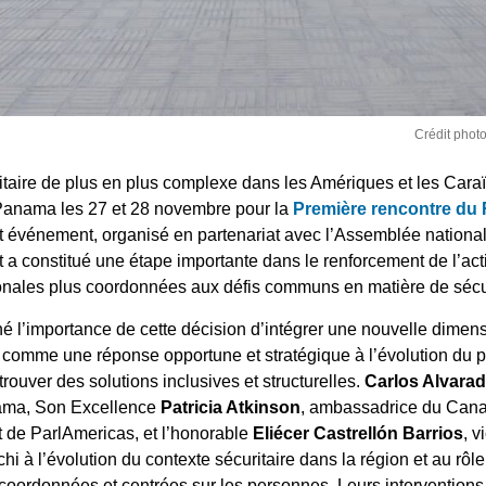
Crédit phot
ritaire de plus en plus complexe dans les Amériques et les Cara
 Panama les 27 et 28 novembre pour la
Première rencontre du 
et événement, organisé en partenariat avec l’Assemblée nation
 a constitué une étape importante dans le renforcement de l’acti
ionales plus coordonnées aux défis communs en matière de sécu
né l’importance de cette décision d’intégrer une nouvelle dim
 comme une réponse opportune et stratégique à l’évolution du p
trouver des solutions inclusives et structurelles.
Carlos Alvara
ama, Son Excellence
Patricia Atkinson
, ambassadrice du Can
nt de ParlAmericas, et l’honorable
Eliécer Castrellón Barrios
, 
hi à l’évolution du contexte sécuritaire dans la région et au rôl
coordonnées et centrées sur les personnes. Leurs interventions 