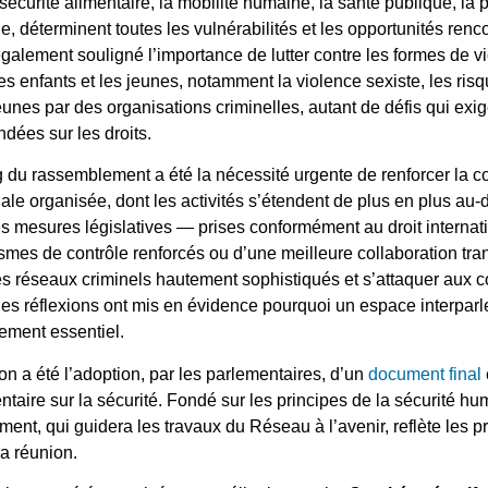
 sécurité alimentaire, la mobilité humaine, la santé publique, la p
, déterminent toutes les vulnérabilités et les opportunités re
 également souligné l’importance de lutter contre les formes de 
s enfants et les jeunes, notamment la violence sexiste, les risque
eunes par des organisations criminelles, autant de défis qui ex
dées sur les droits.
 du rassemblement a été la nécessité urgente de renforcer la co
nale organisée, dont les activités s’étendent de plus en plus au-
es mesures législatives — prises conformément au droit internatio
es de contrôle renforcés ou d’une meilleure collaboration tran
s réseaux criminels hautement sophistiqués et s’attaquer aux con
es réflexions ont mis en évidence pourquoi un espace interpar
ement essentiel.
ion a été l’adoption, par les parlementaires, d’un
document final
ntaire sur la sécurité. Fondé sur les principes de la sécurité h
ment, qui guidera les travaux du Réseau à l’avenir, reflète les
la réunion.