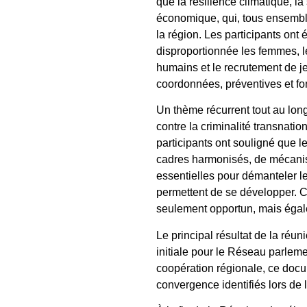
que la résilience climatique, la
économique, qui, tous ensemble
la région. Les participants ont
disproportionnée les femmes, le
humains et le recrutement de j
coordonnées, préventives et fon
Un thème récurrent tout au long
contre la criminalité transnatio
participants ont souligné que l
cadres harmonisés, de mécanism
essentielles pour démanteler le
permettent de se développer. C
seulement opportun, mais égal
Le principal résultat de la réun
initiale pour le Réseau parleme
coopération régionale, ce docu
convergence identifiés lors de 