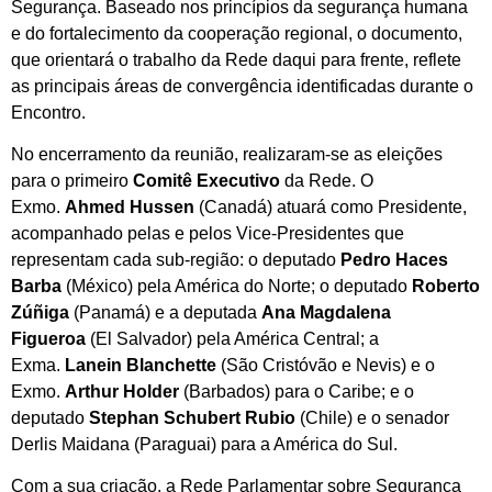
Segurança. Baseado nos princípios da segurança humana
e do fortalecimento da cooperação regional, o documento,
que orientará o trabalho da Rede daqui para frente, reflete
as principais áreas de convergência identificadas durante o
Encontro.
No encerramento da reunião, realizaram-se as eleições
para o primeiro
Comitê Executivo
da Rede. O
Exmo.
Ahmed Hussen
(Canadá) atuará como Presidente,
acompanhado pelas e pelos Vice-Presidentes que
representam cada sub-região: o deputado
Pedro Haces
Barba
(México) pela América do Norte; o deputado
Roberto
Zúñiga
(Panamá) e a deputada
Ana Magdalena
Figueroa
(El Salvador) pela América Central; a
Exma.
Lanein Blanchette
(São Cristóvão e Nevis) e o
Exmo.
Arthur Holder
(Barbados) para o Caribe; e o
deputado
Stephan Schubert Rubio
(Chile) e o senador
Derlis Maidana (Paraguai) para a América do Sul.
Com a sua criação, a Rede Parlamentar sobre Segurança