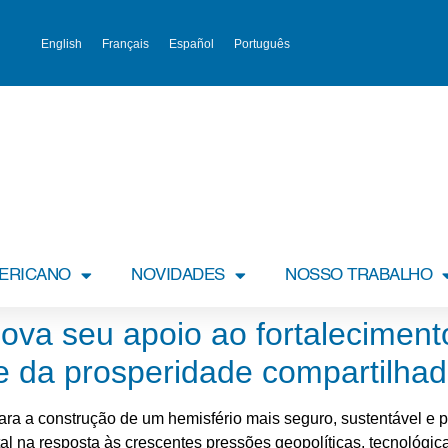
English
Français
Español
Português
MERICANO
NOVIDADES
NOSSO TRABALHO
va seu apoio ao fortaleciment
e da prosperidade compartilha
ara a construção de um hemisfério mais seguro, sustentável e p
a resposta às crescentes pressões geopolíticas, tecnológica