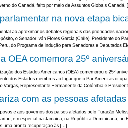
verno do Canadá, feito por meio de Assuntos Globais Canadá, 
 parlamentar na nova etapa bic
al ao aproximar os debates regionais das prioridades naciona
ósito, o Senador Iván Flores García (Chile), Presidente do Pa
 Peru, do Programa de Indução para Senadores e Deputados Ele
a OEA comemora 25º aniversár
zação dos Estados Americanos (OEA) comemorou o 25º aniver
imento dos Estados membros ao lugar que o ParlAmericas ocupa 
o Vargas, Representante Permanente da Colômbia e President
ariza com as pessoas afetadas 
povos e aos governos dos países afetados pelo Furacão Melis
Caribe, em especial na Jamaica, na República Dominicana, no 
os uma pronta recuperação às […]