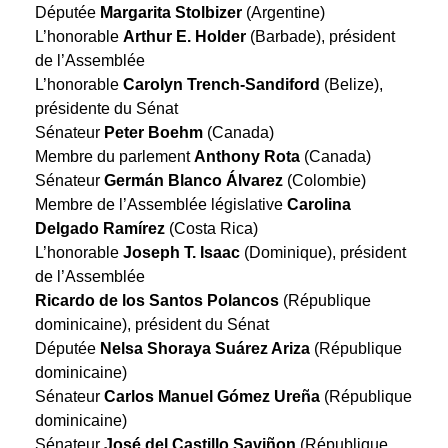
Députée
Margarita Stolbizer
(Argentine)
L’honorable
Arthur E. Holder
(Barbade), président
de l’Assemblée
L’honorable
Carolyn Trench-Sandiford
(Belize),
présidente du Sénat
Sénateur
Peter Boehm
(Canada)
Membre du parlement
Anthony Rota
(Canada)
Sénateur
Germán Blanco Álvarez
(Colombie)
Membre de l’Assemblée législative
Carolina
Delgado Ramírez
(Costa Rica)
L’honorable
Joseph T. Isaac
(Dominique), président
de l’Assemblée
Ricardo de los Santos Polancos
(République
dominicaine), président du Sénat
Députée
Nelsa Shoraya Suárez Ariza
(République
dominicaine)
Sénateur
Carlos Manuel Gómez Ureña
(République
dominicaine)
Sénateur
José del Castillo Saviñon
(République