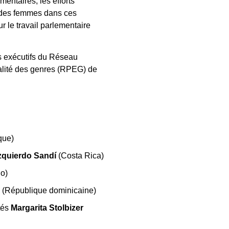
mentaires, les efforts
ip des femmes dans ces
 le travail parlementaire
s exécutifs du Réseau
alité des genres (RPEG) de
que)
zquierdo Sandí
(Costa Rica)
go)
a
(République dominicaine)
tés
Margarita Stolbizer