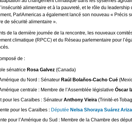
 l’adaptation au changement climatique dans les systèmes agroali
l’insécurité alimentaire et à la pauvreté, et le rôle du leadersh
nement, ParlAmericas a également lancé son nouveau « Précis sur
e de sécurité alimentaire ».
ts de la dernière journée de la rencontre, les nouveaux comité
ement climatique (RPCC) et du Réseau parlementaire pour l’ég
ncés.
omposé de :
ble sénatrice
Rosa Galvez
(Canada)
l’Amérique du Nord : Sénateur
Raúl Bolaños-Cacho Cué
(Mexi
’Amérique centrale : Membre de l’Assemblée législative
Óscar I
t pour les Caraïbes : Sénateur
Anthony Vieira
(Trinité-et-Toba
ente pour les Caraïbes :
Députée
Nelsa Shoraya Suárez Ariz
ente pour l’Amérique du Sud : Membre de la Chambre des dépu