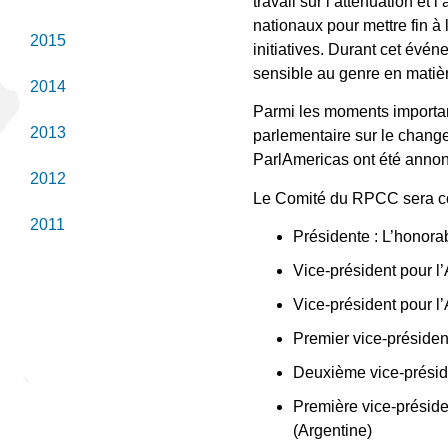
travail sur l’atténuation et
nationaux pour mettre fin à 
2015
initiatives. Durant cet évé
sensible au genre en matièr
2014
Parmi les moments importan
2013
parlementaire sur le chang
ParlAmericas ont été anno
2012
Le Comité du RPCC sera c
2011
Présidente : L’honora
Vice-président pour 
Vice-président pour l
Premier vice-présiden
Deuxième vice-présid
Première vice-présid
(Argentine)