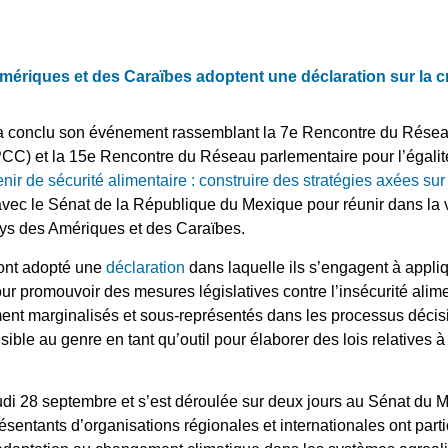
ériques et des Caraïbes adoptent une déclaration sur la cr
a conclu son événement rassemblant la 7e Rencontre du Réseau
CC) et la 15e Rencontre du Réseau parlementaire pour l’égali
nir de sécurité alimentaire : construire des stratégies axées sur
avec le Sénat de la République du Mexique pour réunir dans la 
ys des Amériques et des Caraïbes.
 ont adopté une
déclaration
dans laquelle ils s’engagent à appliq
ur promouvoir des mesures législatives contre l’insécurité alim
ment marginalisés et sous-représentés dans les processus décis
nsible au genre en tant qu’outil pour élaborer des lois relatives à
udi 28 septembre et s’est déroulée sur deux jours au Sénat du 
résentants d’organisations régionales et internationales ont part