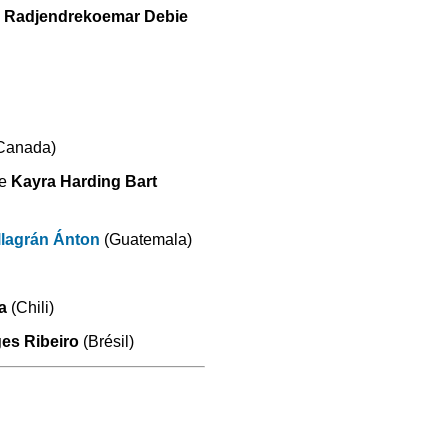
e
Radjendrekoemar Debie
Canada)
le
Kayra Harding Bart
llagrán Ánton
(Guatemala)
a
(Chili)
ges Ribeiro
(Brésil)