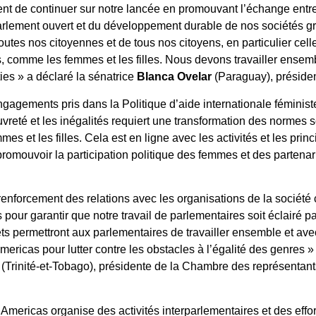
ent de continuer sur notre lancée en promouvant l’échange entr
 parlement ouvert et du développement durable de nos sociétés g
utes nos citoyennes et de tous nos citoyens, en particulier cell
, comme les femmes et les filles. Nous devons travailler ensem
s » a déclaré la sénatrice
Blanca Ovelar
(Paraguay), préside
ngagements pris dans la Politique d’aide internationale féminis
uvreté et les inégalités requiert une transformation des normes s
mes et les filles. Cela est en ligne avec les activités et les prin
promouvoir la participation politique des femmes et des parten
 renforcement des relations avec les organisations de la société ci
pour garantir que notre travail de parlementaires soit éclairé 
jets permettront aux parlementaires de travailler ensemble et av
ericas pour lutter contre les obstacles à l’égalité des genres » 
(Trinité-et-Tobago), présidente de la Chambre des représentant
mericas organise des activités interparlementaires et des efforts