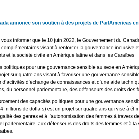
a annonce son soutien à des projets de ParlAmericas en 
de vous informer que le 10 juin 2022, le Gouvernement du Cana
s complémentaires visant à renforcer la gouvernance inclusive e
ts et la société civile en Amérique latine et dans les Caraïbes.
 politiques pour une gouvernance sensible au sexe en Amérique
 projet sur quatre ans visant à favoriser une gouvernance sensi
 d’activités d’échange de connaissances et d’une aide techniqu
s, du personnel parlementaire, des défenseurs des droits des fe
rcement des capacités politiques pour une gouvernance sensib
4 millions de dollars) est un projet sur quatre ans qui vise à éli
à l’égalité des genres et à l’autonomisation des femmes à traver
l parlementaire, aux défenseurs des droits des femmes et à la 
aïbes.