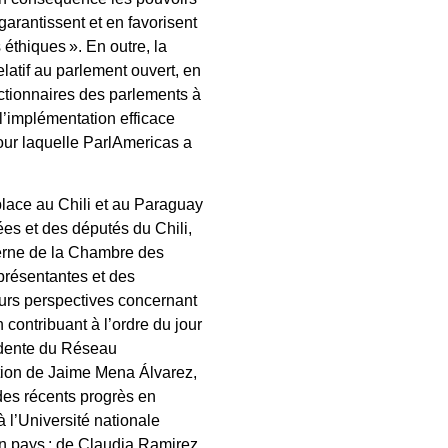
arantissent et en favorisent
 éthiques ». En outre, la
latif au parlement ouvert, en
onctionnaires des parlements à
 l’implémentation efficace
pour laquelle ParlAmericas a
place au Chili et au Paraguay
es et des députés du Chili,
xterne de la Chambre des
présentantes et des
leurs perspectives concernant
 contribuant à l’ordre du jour
sidente du Réseau
ation de Jaime Mena Álvarez,
des récents progrès en
 l’Université nationale
on pays ; de Claudia Ramirez,