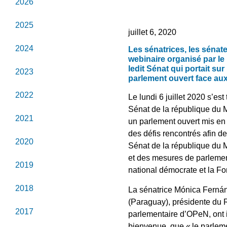
2026
2025
juillet 6, 2020
2024
Les sénatrices, les sénat
webinaire organisé par le
ledit Sénat qui portait su
2023
parlement ouvert face aux 
2022
Le lundi 6 juillet 2020 s’es
Sénat de la république du M
2021
un parlement ouvert mis en
des défis rencontrés afin de
2020
Sénat de la république du M
et des mesures de parlement
2019
national démocrate et la Fon
2018
La sénatrice Mónica Fernán
(Paraguay), présidente du 
2017
parlementaire d’OPeN, ont 
bienvenue, que « le parlem