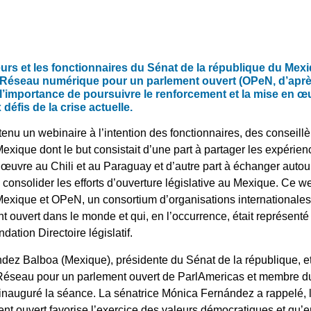
eurs et les fonctionnaires du Sénat de la république du Mexi
 Réseau numérique pour un parlement ouvert (OPeN, d’après
r l’importance de poursuivre le renforcement et la mise en œu
défis de la crise actuelle.
t tenu un webinaire à l’intention des fonctionnaires, des conseill
exique dont le but consistait d’une part à partager les expérien
 œuvre au Chili et au Paraguay et d’autre part à échanger autou
 consolider les efforts d’ouverture législative au Mexique. Ce w
exique et OPeN, un consortium d’organisations internationales q
 ouvert dans le monde et qui, en l’occurrence, était représenté p
dation Directoire législatif.
dez Balboa (Mexique), présidente du Sénat de la république, et
Réseau pour un parlement ouvert de ParlAmericas et membre du
inauguré la séance. La sénatrice Mónica Fernández a rappelé, 
ent ouvert favorise l’exercice des valeurs démocratiques et qu