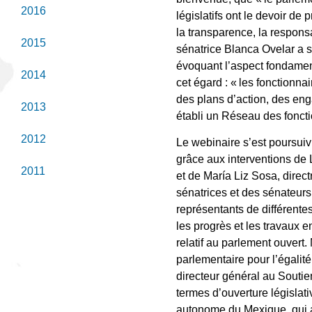
2016
législatifs ont le devoir d
la transparence, la responsa
2015
sénatrice Blanca Ovelar a s
évoquant l’aspect fondamenta
2014
cet égard : « les fonctionna
des plans d’action, des eng
2013
établi un Réseau des foncti
2012
Le webinaire s’est poursuiv
grâce aux interventions de 
2011
et de María Liz Sosa, direc
sénatrices et des sénateurs
représentants de différentes
les progrès et les travaux e
relatif au parlement ouver
parlementaire pour l’égalit
directeur général au Souti
termes d’ouverture législat
autonome du Mexique, qui a