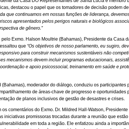
sidente da Casa DO Representantes de Santa Lúcia e membro 
icas, destacou o papel que os tomadores de decisão podem d
da que continuamos em nossas funções de liderança, devemos
riscos apresentados pelos perigos naturais e biológicos asso
rspectiva de gênero.”
o pelo Exmo. Halson Moultrie (Bahamas), Presidente da Casa
 ressaltou que
“Os objetivos de nosso parlamento, eu sugiro, d
esponsivo para construir mecanismos sustentáveis ​​não competi
sses mecanismos devem incluir programas educacionais, assistê
, coordenação e apoio psicossocial, treinamento em saúde e pro
 (Bahamas), moderador do diálogo, conduziu os participantes
ompartilhamento de áreas-chave de progresso e oportunidades 
tação de planos inclusivos de gestão de desastres e crises.
om os comentários do Exmo. Dr. Mildred Hall-Watson, Presiden
 iniciativas promissoras trocadas durante a reunião que estão
lnerabilidade em toda a região. Ele enfatizou ainda a importâ