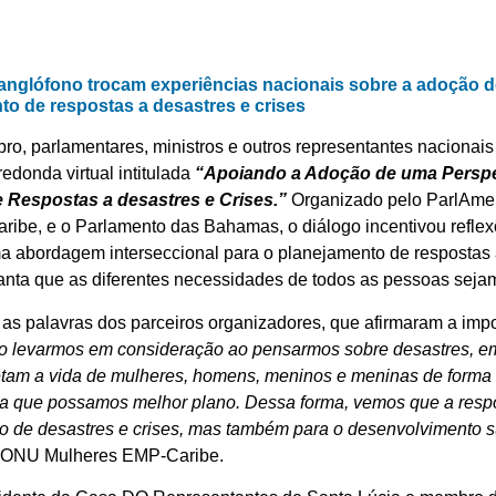
 anglófono trocam experiências nacionais sobre a adoção
to de respostas a desastres e crises
bro, parlamentares, ministros e outros representantes nacionai
edonda virtual intitulada
“Apoiando a Adoção de uma Perspe
 Respostas a desastres e Crises.”
Organizado pelo ParlAmeri
ibe, e o Parlamento das Bahamas, o diálogo incentivou reflex
 abordagem interseccional para o planejamento de respostas a
aranta que as diferentes necessidades de todos as pessoas seja
m as palavras dos parceiros organizadores, que afirmaram a im
ico levarmos em consideração ao pensarmos sobre desastres, em
fetam a vida de mulheres, homens, meninos e meninas de forma
ara que possamos melhor plano. Dessa forma, vemos que a respo
o de desastres e crises, mas também para o desenvolvimento s
a ONU Mulheres EMP-Caribe.