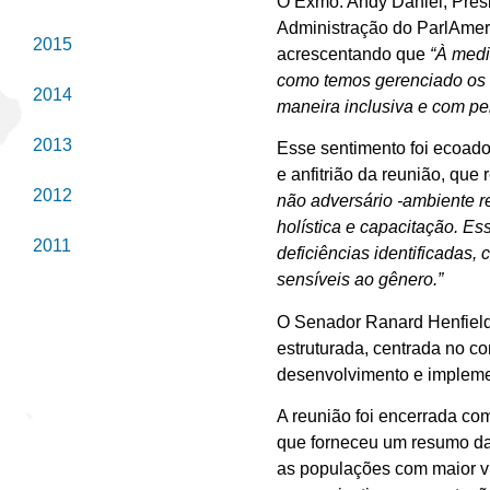
O Exmo. Andy Daniel, Pre
Administração do ParlAmer
2015
acrescentando que
“À medi
como temos gerenciado os 
2014
maneira inclusiva e com pe
2013
Esse sentimento foi ecoad
e anfitrião da reunião, que
2012
não adversário -ambiente r
holística e capacitação. E
2011
deficiências identificadas
sensíveis ao gênero.”
O Senador Ranard Henfield
estruturada, centrada no c
desenvolvimento e implemen
A reunião foi encerrada c
que forneceu um resumo das
as populações com maior vu