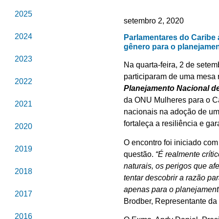
2025
setembro 2, 2020
2024
Parlamentares do Caribe
gênero para o planejamen
2023
Na quarta-feira, 2 de setem
participaram de uma mesa r
2022
Planejamento Nacional de
da ONU Mulheres para o Car
2021
nacionais na adoção de uma
fortaleça a resiliência e g
2020
O encontro foi iniciado co
2019
questão.
“É realmente crít
naturais, os perigos que a
2018
tentar descobrir a razão p
apenas para o planejament
2017
Brodber, Representante d
2016