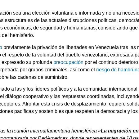
ación sea una elección voluntaria e informada y no una necesid
as estructurales de las actuales disrupciones políticas, democrá
as
económicas, de seguridad y humanitarias, considerando que e
 del hemisferio.
o
previamente la privación de libertades en Venezuela tras las 
do el respeto de la voluntad del pueblo venezolano, expresada p
a expresado su profunda
preocupación
por el continuo deterioro
rpetrada por grupos criminales, así como el
riesgo de hambrun
obre las cadenas de suministro.
mado a las y los líderes políticos y a la comunidad internacional
el diálogo cooperativo y las respuestas coordinadas, incluyendo
receptores. Afrontar esta crisis de desplazamiento requiere soli
iones pacíficas y sostenibles que respeten la democracia y l
ras la reunión interparlamentaria hemisférica «
La migración en
coorganizada por ParlAmericas, donde representantes de 18 país