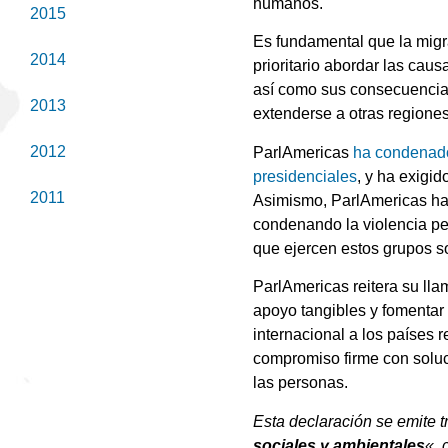
humanos.
2015
Es fundamental que la migr
2014
prioritario abordar las caus
así como sus consecuenci
2013
extenderse a otras regiones
2012
ParlAmericas
ha condenad
presidenciales
, y ha exigi
2011
Asimismo, ParlAmericas h
condenando la violencia pe
que ejercen estos grupos s
ParlAmericas reitera su lla
apoyo tangibles y fomentar 
internacional a los países 
compromiso firme con soluc
las personas.
Esta declaración se emite t
sociales y ambientales
«, 