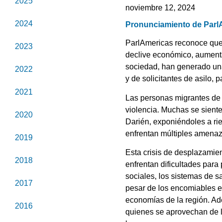
2025
noviembre 12, 2024
2024
Pronunciamiento de ParlA
ParlAmericas reconoce que 
2023
declive económico, aument
sociedad,
han generado una
2022
y de solicitantes de asilo,
2021
Las personas migrantes de V
violencia. Muchas se sient
2020
Darién, exponiéndoles a rie
enfrentan múltiples amenaza
2019
Esta crisis de desplazamie
2018
enfrentan dificultades para
sociales, los sistemas de s
2017
pesar de los encomiables es
economías de la región. Ade
2016
quienes se aprovechan de l