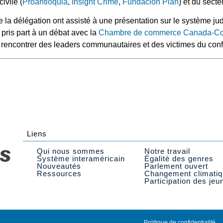
ivile (
Proantioquia
,
Insight Crime
,
Fundación Plan
) et du secte
la délégation ont assisté à une présentation sur le système ju
, pris part à un débat avec la
Chambre de commerce Canada-Co
encontrer des leaders communautaires et des victimes du conf
Liens
Qui nous sommes
Notre travail
Système interaméricain
Égalité des genres
Nouveautés
Parlement ouvert
Ressources
Changement climati
Participation des jeu
Politique de confidentialité