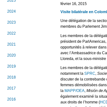
2025
février 16, 2015
2024
Visite bilatérale en Colo
Une délégation de la secti
2023
membres du Parlement Jim M
2022
Les membres de la délégat
président de ParlAmericas, a
2021
opportunités à relever dans
avec l’Ambassadrice du Ca
2020
Lloreda, et la sous-minist
2019
Les membres de la délégati
notamment la
SPRC
,
Socie
2018
discuter de la contrebande d
femmes démobilisées dans l
2017
la
MAPP/OEA
,
Misión de A
également examiné la situa
2016
aux droits de l’homme (
HC