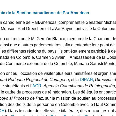
mbie de la Section canadienne de ParlAmericas
on canadienne de ParlAmericas, comprenant le Sénateur Michae
unson, Earl Dreeshen et LaVar Payne, ont visité la Colombie d
ion ont rencontré M. Germán Blanco, membre de la Chambre des
insi que d’autres parlementaires, afin d’entendre leur point de 
 les différentes régions du pays. Ils ont également participé à d
nada en Colombie, Carmen Sylvain, l’Ambassadeur de la Colo
re du Commerce extérieur de la Colombie, Mariana Sarasti Monto
on ont eu l’occasion de visiter plusieurs ministères et organi
dad Portuaria Regional de Cartagena
, et la
DIRAN
,
Dirección d
e stupéfiants et l’
ACR
,
Agencia Colombiana de Reintegración
e cadre du processus de réintégration. Les délégués ont partic
poyo al Proceso de Paz
, sur la mission de soutien au processus
tion des droits de la personne en Colombie avec le Haut-Commi
DH
). Dans le cadre de cette visite bilatérale, des rencontres ont