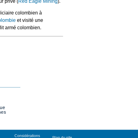
ur privé (
Red Eagle Mining
).
diciaire colombien à
lombie
et visité une
lit armé colombien.
que
nes
Considérations
Plan du site