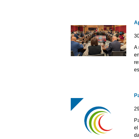
A
3
A 
en
re
es
P
2
Pa
el
da