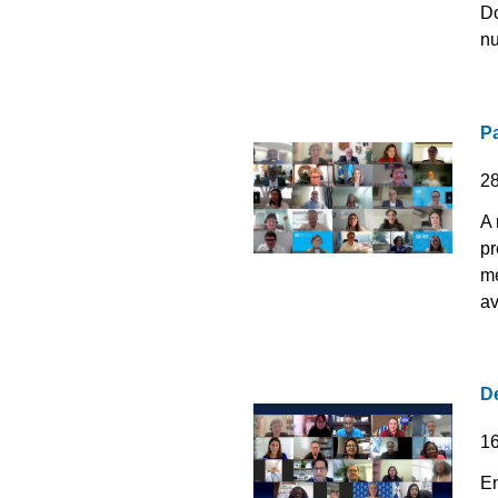
Do
nu
P
2
A 
pr
me
av
De
1
En