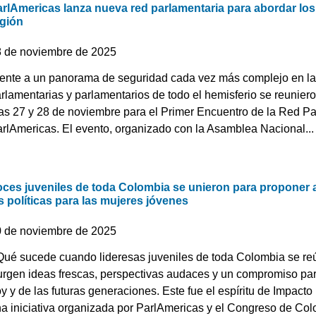
rlAmericas lanza nueva red parlamentaria para abordar los
egión
8 de noviembre de 2025
ente a un panorama de seguridad cada vez más complejo en las
rlamentarias y parlamentarios de todo el hemisferio se reunie
as 27 y 28 de noviembre para el Primer Encuentro de la Red P
rlAmericas. El evento, organizado con la Asamblea Nacional...
oces juveniles de toda Colombia se unieron para proponer 
s políticas para las mujeres jóvenes
0 de noviembre de 2025
ué sucede cuando lideresas juveniles de toda Colombia se reú
rgen ideas frescas, perspectivas audaces y un compromiso para
y y de las futuras generaciones. Este fue el espíritu de Impact
a iniciativa organizada por ParlAmericas y el Congreso de Col