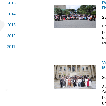
Pa
2015
r
2014
2
2013
Fr
pa
2012
dí
Pa
2011
V
la
2
¿Q
Su
ho
un