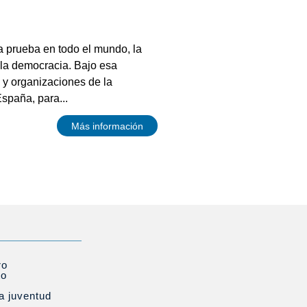
a prueba en todo el mundo, la
 la democracia. Bajo esa
 y organizaciones de la
España, para...
Más información
ro
to
la juventud