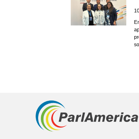
1
En
ap
pr
so