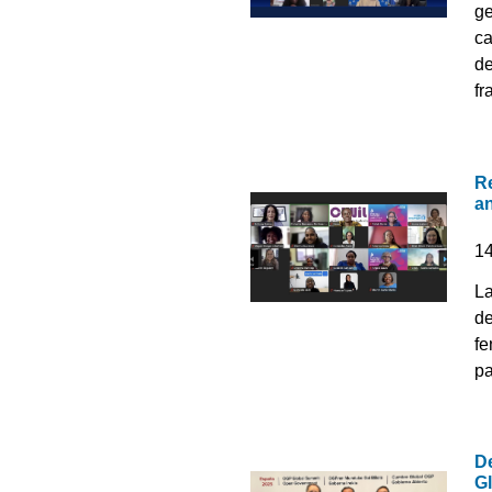
ge
ca
de
fr
Re
an
1
La
de
fe
pa
De
G