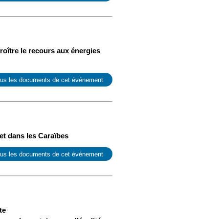
oître le recours aux énergies
ous les documents de cet événement
et dans les Caraïbes
ous les documents de cet événement
te