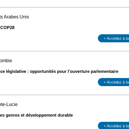
ts Arabes Unis
la COP28
+ Accédez à t
lombie
ce législative : opportunités pour l’ouverture parlementaire
+ Accédez à t
nte-Lucie
 des genres et développement durable
+ Accédez à t