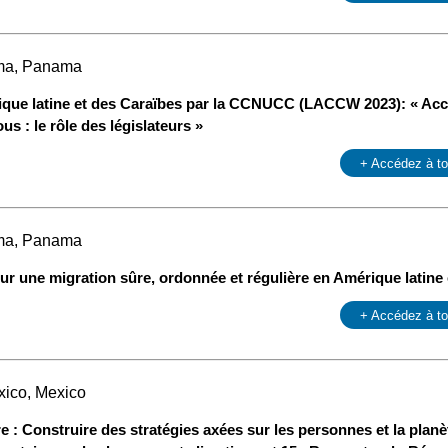
ama, Panama
ique latine et des Caraïbes par la CCNUCC (LACCW 2023): « Accr
us : le rôle des législateurs »
+ Accédez à t
ama, Panama
ur une migration sûre, ordonnée et régulière en Amérique latine 
+ Accédez à t
xico, Mexico
re : Construire des stratégies axées sur les personnes et la planè