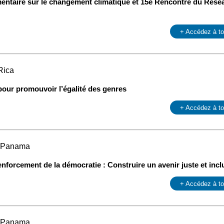
ntaire sur le changement climatique et 15e Rencontre du Réseau
+ Accédez à t
Rica
pour promouvoir l’égalité des genres
+ Accédez à t
, Panama
enforcement de la démocratie : Construire un avenir juste et incl
+ Accédez à t
, Panama