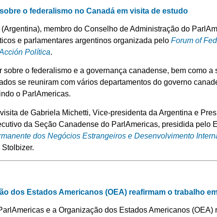
 sobre o federalismo no Canadá em visita de estudo
r (Argentina), membro do Conselho de Administração do ParlAme
ticos e parlamentares argentinos organizada pelo
Forum of Fed
Acción Política
.
der sobre o federalismo e a governança canadense, bem como a su
egados se reuniram com vários departamentos do governo cana
luindo o ParlAmericas.
 visita de Gabriela Michetti, Vice-presidenta da Argentina e Pre
cutivo da Seção Canadense do ParlAmericas, presidida pelo E
manente dos Negócios Estrangeiros e Desenvolvimento Intern
Stolbizer.
ção dos Estados Americanos (OEA) reafirmam o trabalho e
 ParlAmericas e a Organização dos Estados Americanos (OEA)