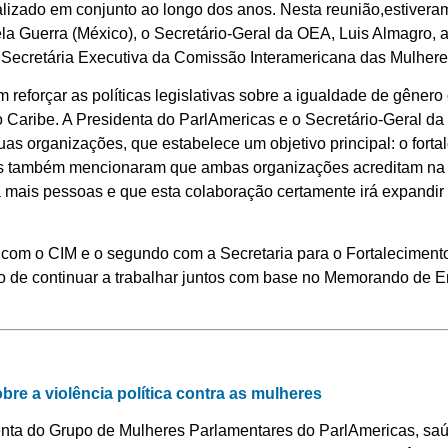
ealizado em conjunto ao longo dos anos. Nesta reunião,estivera
a Guerra (México), o Secretário-Geral da OEA, Luis Almagro, a
a Secretária Executiva da Comissão Interamericana das Mulher
reforçar as políticas legislativas sobre a igualdade de gênero
 Caribe. A Presidenta do ParlAmericas e o Secretário-Geral d
uas organizações, que estabelece um objetivo principal: o fort
es também mencionaram que ambas organizações acreditam na
ra mais pessoas e que esta colaboração certamente irá expandir
o com o CIM e o segundo com a Secretaria para o Fortalecimen
o de continuar a trabalhar juntos com base no Memorando de E
bre a violência política contra as mulheres
nta do Grupo de Mulheres Parlamentares do ParlAmericas, saúda