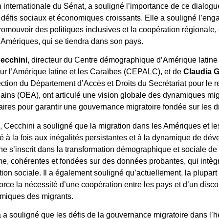
n internationale du Sénat, a souligné l’importance de ce dialog
 défis sociaux et économiques croissants. Elle a souligné l’e
omouvoir des politiques inclusives et la coopération régionale
mériques, qui se tiendra dans son pays.
ecchini
, directeur du Centre démographique d’Amérique latin
 l’Amérique latine et les Caraïbes (CEPALC), et de
Claudia 
tection du Département d’Accès et Droits du Secrétariat pour le
cains (OEA), ont articulé une vision globale des dynamiques mi
ires pour garantir une gouvernance migratoire fondée sur les dr
 Cecchini a souligné que la migration dans les Amériques et 
 lié à la fois aux inégalités persistantes et à la dynamique de dév
ne s’inscrit dans la transformation démographique et sociale de
me, cohérentes et fondées sur des données probantes, qui intègr
ion sociale. Il a également souligné qu’actuellement, la plupa
force la nécessité d’une coopération entre les pays et d’un disc
omiques des migrants.
 a souligné que les défis de la gouvernance migratoire dans l