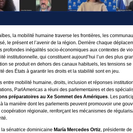
ïbes, la mobilité humaine traverse les frontières, les communau
é, le présent et l’avenir de la région. Derrière chaque déplace
 des profondes inégalités socio-économiques aux contextes de vi
lité institutionnelle, qui constituent aujourd’hui l’un des plus g
ion se produit en dehors des canaux habituels, les tensions se m
é des États à garantir les droits et la stabilité sont en jeu.
 entre mobilité humaine, droits, inclusion et réponses instituti
tions, ParlAmericas a réuni des parlementaires et des spécialis
ions préparatoires au Xe Sommet des Amériques
. Les partic
hi à la manière dont les parlements peuvent promouvoir une gou
a coopération régionale, renforçant les mécanismes de régularisa
ité.
 la sénatrice dominicaine
María Mercedes Ortiz
, présidente de