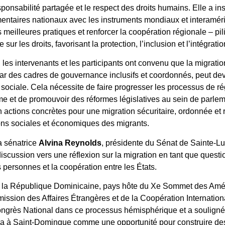
nsabilité partagée et le respect des droits humains. Elle a insi
entaires nationaux avec les instruments mondiaux et interamérica
 meilleures pratiques et renforcer la coopération régionale – p
sur les droits, favorisant la protection, l’inclusion et l’intégrati
, les intervenants et les participants ont convenu que la migration
ar des cadres de gouvernance inclusifs et coordonnés, peut de
ociale. Cela nécessite de faire progresser les processus de rég
me et de promouvoir des réformes législatives au sein de parlem
actions concrètes pour une migration sécuritaire, ordonnée et r
ons sociales et économiques des migrants.
a sénatrice
Alvina Reynolds
, présidente du Sénat de Sainte-Lu
discussion vers une réflexion sur la migration en tant que quest
 personnes et la coopération entre les États.
e la République Dominicaine, pays hôte du Xe Sommet des Amé
mission des Affaires Étrangères et de la Coopération Internati
ngrès National dans ce processus hémisphérique et a souligné 
ndra à Saint-Domingue comme une opportunité pour construire 