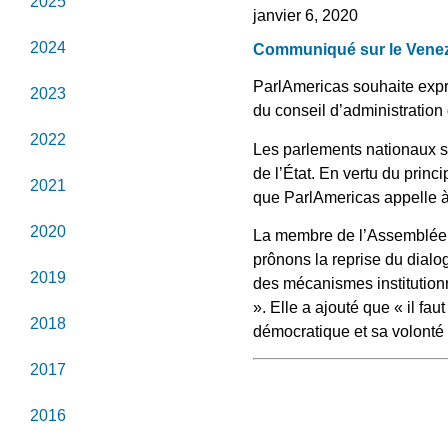
2025
janvier 6, 2020
2024
Communiqué sur le Vene
ParlAmericas souhaite expr
2023
du conseil d’administration
2022
Les parlements nationaux son
de l’État. En vertu du princ
2021
que ParlAmericas appelle à 
2020
La membre de l’Assemblée é
prônons la reprise du dialo
2019
des mécanismes institutionn
». Elle a ajouté que « il fa
2018
démocratique et sa volonté 
2017
2016