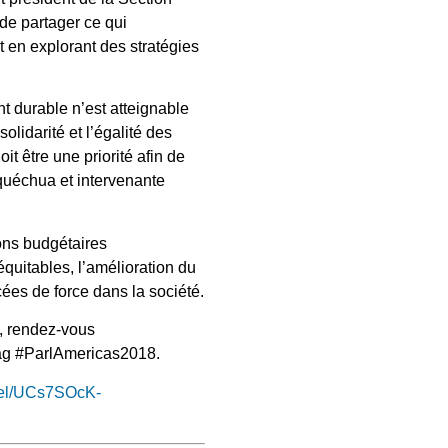
de partager ce qui
ut en explorant des stratégies
nt durable n’est atteignable
olidarité et l’égalité des
t être une priorité afin de
 quéchua et intervenante
ons budgétaires
équitables, l’amélioration du
ées de force dans la société.
s, rendez-vous
tag #ParlAmericas2018.
nel/UCs7SOcK-