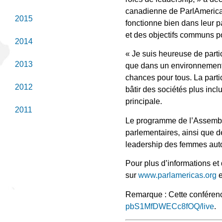
canadienne de ParlAmericas
2015
fonctionne bien dans leur pa
et des objectifs communs p
2014
« Je suis heureuse de parti
2013
que dans un environnement po
chances pour tous. La partic
2012
bâtir des sociétés plus inc
principale.
2011
Le programme de l’Assemblé
parlementaires, ainsi que de
leadership des femmes autoc
Pour plus d’informations e
sur
www.parlamericas.org
e
Remarque : Cette conférenc
pbS1MfDWECc8fOQ/live
.