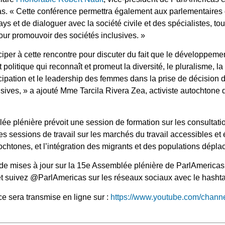
. « Cette conférence permettra également aux parlementaires 
ys et de dialoguer avec la société civile et des spécialistes, to
our promouvoir des sociétés inclusives. »
ciper à cette rencontre pour discuter du fait que le développeme
litique qui reconnaît et promeut la diversité, le pluralisme, la s
ipation et le leadership des femmes dans la prise de décision doi
lusives, » a ajouté Mme Tarcila Rivera Zea, activiste autochtone
e plénière prévoit une session de formation sur les consultati
s sessions de travail sur les marchés du travail accessibles et 
htones, et l’intégration des migrants et des populations déplac
t de mises à jour sur la 15e Assemblée plénière de ParlAmerica
t suivez @ParlAmericas sur les réseaux sociaux avec le hash
e sera transmise en ligne sur :
https://www.youtube.com/chan