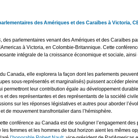
parlementaires des Amériques et des Caraïbes à Victoria, 
 des parlementaires venant des Amériques et des Caraïbes part
Americas à Victoria, en Colombie-Britannique. Cette conférenc
posante intégrale de la croissance économique et sociale, ainsi
 du Canada, elle explorera la façon dont les parlements peuvent
roupes sous-représentés et marginalisés) puissent accéder plei
 qui permettront leur contribution égale au développement durab
s et des représentantes et des représentants de la société civile
sions sur les réponses législatives et autres pour aborder l’év
et de mouvement transfrontalier dans l’hémisphère.
 cette conférence au Canada est de souligner l’engagement des 
ue les femmes et les hommes de tout horizon aient les mêmes opp
claré
l’honorable Robert Nault
, vice-président de ParlAmericas e