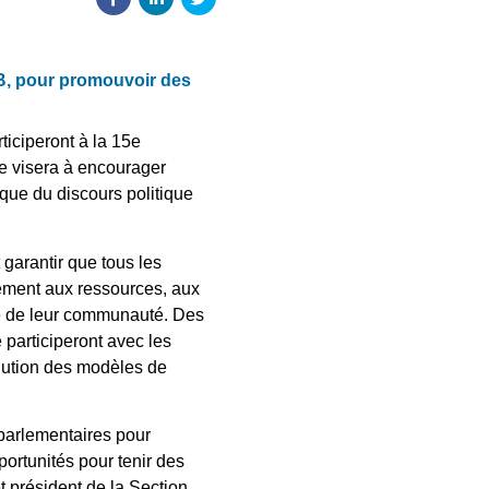
CB, pour promouvoir des
iciperont à la 15e
e visera à encourager
 que du discours politique
 garantir que tous les
nement aux ressources, aux
le de leur communauté. Des
 participeront avec les
olution des modèles de
parlementaires pour
ortunités pour tenir des
t président de la Section