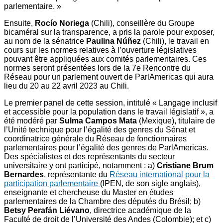
parlementaire. »
Ensuite,
Rocío Noriega
(Chili), conseillère du Groupe
bicaméral sur la transparence, a pris la parole pour exposer,
au nom de la sénatrice
Paulina Núñez
(Chili), le travail en
cours sur les normes relatives à l’ouverture législatives
pouvant être appliquées aux comités parlementaires. Ces
normes seront présentées lors de la 7e Rencontre du
Réseau pour un parlement ouvert de ParlAmericas qui aura
lieu du 20 au 22 avril 2023 au Chili.
Le premier panel de cette session, intitulé « Langage inclusif
et accessible pour la population dans le travail législatif », a
été modéré par
Sulma Campos Mata
(Mexique), titulaire de
l’Unité technique pour l’égalité des genres du Sénat et
coordinatrice générale du Réseau de fonctionnaires
parlementaires pour l’égalité des genres de ParlAmericas.
Des spécialistes et des représentants du secteur
universitaire y ont participé, notamment : a)
Cristiane Brum
Bernardes
, représentante du
Réseau international pour la
participation parlementaire
(IPEN, de son sigle anglais),
enseignante et chercheuse du Master en études
parlementaires de la Chambre des députés du Brésil; b)
Betsy Perafán Liévano
, directrice académique de la
Faculté de droit de l’Université des Andes (Colombie); et c)