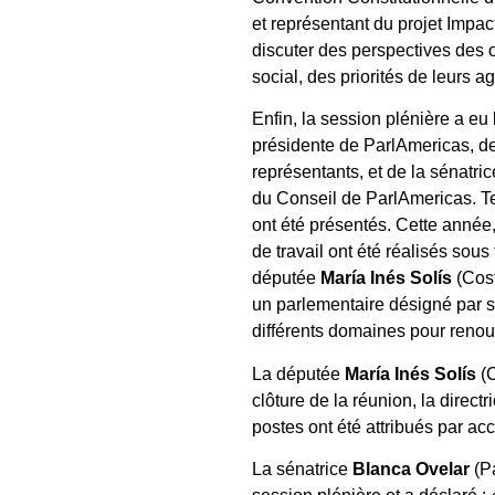
et représentant du projet Impac
discuter des perspectives des 
social, des priorités de leurs 
Enfin, la session plénière a eu
présidente de ParlAmericas, d
représentants, et de la sénatri
du Conseil de ParlAmericas. Te
ont été présentés. Cette année
de travail ont été réalisés sous
députée
María Inés Solís
(Cost
un parlementaire désigné par s
différents domaines pour renouve
La députée
María Inés Solís
(C
clôture de la réunion, la direc
postes ont été attribués par ac
La sénatrice
Blanca Ovelar
(Pa