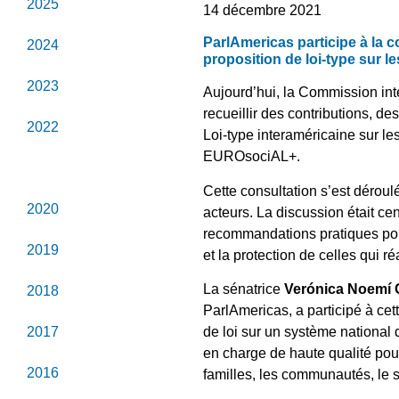
2025
14 décembre 2021
ParlAmericas participe à la 
2024
proposition de loi-type sur l
2023
Aujourd’hui, la Commission in
recueillir des contributions, 
2022
Loi-type interaméricaine sur l
EUROsociAL+.
2021
Cette consultation s’est déroul
2020
acteurs. La discussion était cen
recommandations pratiques pour
2019
et la protection de celles qui r
La sénatrice
Verónica Noemí 
2018
ParlAmericas, a participé à cet
2017
de loi sur un système national 
en charge de haute qualité pour
2016
familles, les communautés, le 