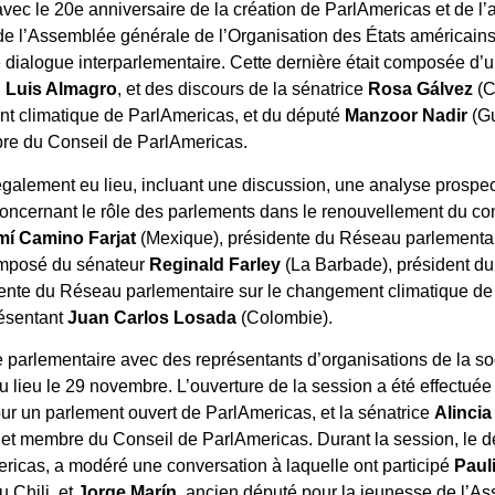
vec le 20e anniversaire de la création de ParlAmericas et de l’
e l’Assemblée générale de l’Organisation des États américains
dialogue interparlementaire. Cette dernière était composée d’
.
Luis Almagro
, et des discours de la sénatrice
Rosa Gálvez
(C
nt climatique de ParlAmericas, et du député
Manzoor Nadir
(Gu
re du Conseil de ParlAmericas.
galement eu lieu, incluant une discussion, une analyse prospec
concernant le rôle des parlements dans le renouvellement du co
mí Camino Farjat
(Mexique), présidente du Réseau parlementair
omposé du sénateur
Reginald Farley
(La Barbade), président du
dente du Réseau parlementaire sur le changement climatique d
résentant
Juan Carlos Losada
(Colombie).
 parlementaire avec des représentants d’organisations de la soc
 lieu le 29 novembre. L’ouverture de la session a été effectuée
our un parlement ouvert de ParlAmericas, et la sénatrice
Alincia
 et membre du Conseil de ParlAmericas. Durant la session, le 
icas, a modéré une conversation à laquelle ont participé
Paul
 Chili, et
Jorge Marín
, ancien député pour la jeunesse de l’