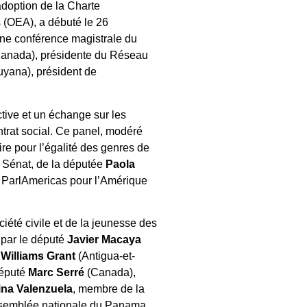
adoption de la Charte
 (OEA), a débuté le 26
une conférence magistrale du
anada), présidente du Réseau
yana), président de
tive et un échange sur les
ntrat social. Ce panel, modéré
e pour l’égalité des genres de
 Sénat, de la députée
Paola
e ParlAmericas pour l’Amérique
iété civile et de la jeunesse des
 par le député
Javier Macaya
 Williams Grant
(Antigua-et-
député
Marc Serré
(Canada),
ina Valenzuela
, membre de la
Assemblée nationale du Panama