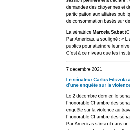
session plénière et a déclaré :
demandes des citoyennes et des
participation aux affaires publi
de consommation basés sur des
La sénatrice
Marcela Sabat
(C
ParlAmericas, a souligné : « L
publics pour atteindre leur nive
C’est à ce niveau que les instit
7 décembre 2021
Le sénateur Carlos Filizzola
d’une enquête sur la violenc
Le 2 décembre dernier, le sén
l’honorable Chambre des sénate
enquête sur la violence au trava
l’honorable Chambre des sénate
ParlAmericas s’inscrit dans un 