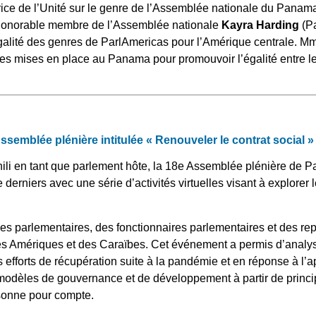
trice de l’Unité sur le genre de l’Assemblée nationale du Panama
’honorable membre de l’Assemblée nationale
Kayra Harding
(Pa
galité des genres de ParlAmericas pour l’Amérique centrale. 
tes mises en place au Panama pour promouvoir l’égalité entre 
semblée plénière intitulée « Renouveler le contrat social »
ili en tant que parlement hôte, la 18e Assemblée plénière de Pa
erniers avec une série d’activités virtuelles visant à explorer 
es parlementaires, des fonctionnaires parlementaires et des re
 des Amériques et des Caraïbes. Cet événement a permis d’analys
 efforts de récupération suite à la pandémie et en réponse à l’ap
 modèles de gouvernance et de développement à partir de princip
sonne pour compte.