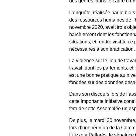
des genres, dans le cadre d’un
L’enquête, réalisée par le biai
des ressources humaines de l’h
novembre 2020, avait trois obje
harcèlement dont les fonctionna
situations; et rendre visible 
nécessaires à son éradication.
La violence sur le lieu de trav
travail, dont les parlements, et i
est une bonne pratique au nivea
fondées sur des données désa
Dans son discours lors de l’as
cette importante initiative contr
fera de cette Assemblée un espa
De plus, le mardi 30 novembre
lors d’une réunion de la Commis
Filizzola Pallarés, le sénatrice