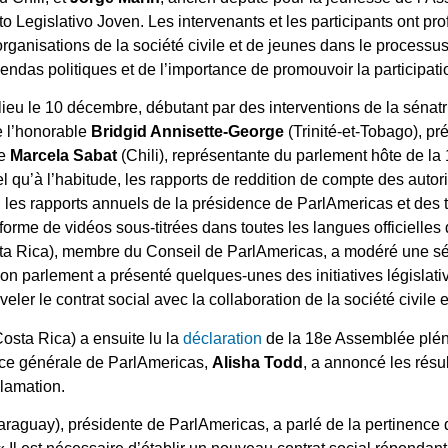
to Legislativo Joven. Les intervenants et les participants ont pro
organisations de la société civile et de jeunes dans le processu
agendas politiques et de l’importance de promouvoir la participati
 lieu le 10 décembre, débutant par des interventions de la sénat
e l’honorable
Bridgid Annisette-George
(Trinité-et-Tobago), p
ce
Marcela Sabat
(Chili), représentante du parlement hôte de l
l qu’à l’habitude, les rapports de reddition de compte des auto
, les rapports annuels de la présidence de ParlAmericas et des
 forme de vidéos sous-titrées dans toutes les langues officielles 
a Rica), membre du Conseil de ParlAmericas, a modéré une séri
on parlement a présenté quelques-unes des initiatives législat
ler le contrat social avec la collaboration de la société civile 
osta Rica) a ensuite lu la
déclaration
de la 18e Assemblée plén
trice générale de ParlAmericas,
Alisha Todd
, a annoncé les résul
clamation.
raguay), présidente de ParlAmericas, a parlé de la pertinence 