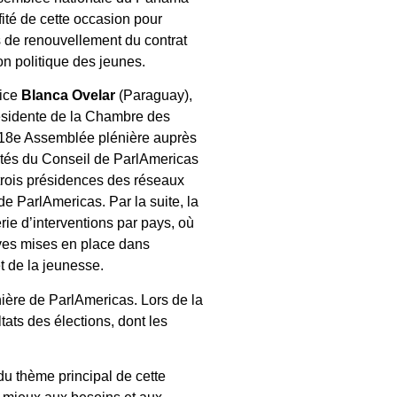
fité de cette occasion pour
s de renouvellement du contrat
on politique des jeunes.
rice
Blanca Ovelar
(Paraguay),
résidente de la Chambre des
a 18e Assemblée plénière auprès
rités du Conseil de ParlAmericas
 trois présidences des réseaux
de ParlAmericas. Par la suite, la
e d’interventions par pays, où
ives mises en place dans
et de la jeunesse.
ière de ParlAmericas. Lors de la
tats des élections, dont les
du thème principal de cette