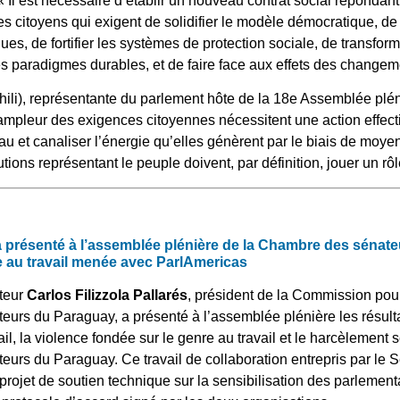
 « Il est nécessaire d’établir un nouveau contrat social réponda
 citoyens qui exigent de solidifier le modèle démocratique, d
ques, de fortifier les systèmes de protection sociale, de transfo
 paradigmes durables, et de faire face aux effets des changeme
hili), représentante du parlement hôte de la 18e Assemblée plé
’ampleur des exigences citoyennes nécessitent une action effecti
au et canaliser l’énergie qu’elles génèrent par le biais de moyens
utions représentant le peuple doivent, par définition, jouer un rôl
 a présenté à l’assemblée plénière de la Chambre des sénate
e au travail menée avec ParlAmericas
ateur
Carlos Filizzola Pallarés
, président de la Commission pour
urs du Paraguay, a présenté à l’assemblée plénière les résulta
il, la violence fondée sur le genre au travail et le harcèlement s
urs du Paraguay. Ce travail de collaboration entrepris par le 
projet de soutien technique sur la sensibilisation des parlement