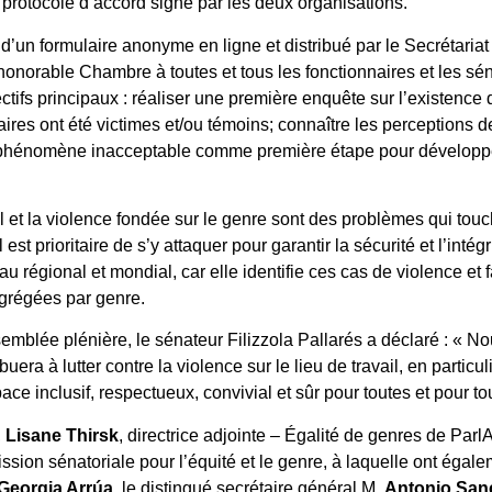
 protocole d’accord signé par les deux organisations.
s d’un formulaire anonyme en ligne et distribué par le Secrétariat
onorable Chambre à toutes et tous les fonctionnaires et les sén
ctifs principaux : réaliser une première enquête sur l’existence 
ires ont été victimes et/ou témoins; connaître les perceptions d
ce phénomène inacceptable comme première étape pour développer
ail et la violence fondée sur le genre sont des problèmes qui touc
l est prioritaire de s’y attaquer pour garantir la sécurité et l’inté
u régional et mondial, car elle identifie ces cas de violence et f
grégées par genre.
semblée plénière, le sénateur Filizzola Pallarés a déclaré : «
ibuera à lutter contre la violence sur le lieu de travail, en partic
ce inclusif, respectueux, convivial et sûr pour toutes et pour to
,
Lisane Thirsk
, directrice adjointe – Égalité de genres de Parl
sion sénatoriale pour l’équité et le genre, à laquelle ont égale
Georgia Arrúa
, le distingué secrétaire général M.
Antonio San