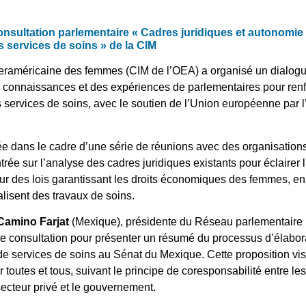
consultation parlementaire « Cadres juridiques et autonom
es services de soins » de la CIM
teraméricaine des femmes (CIM de l’OEA) a organisé un dialogu
des connaissances et des expériences de parlementaires pour ren
es services de soins, avec le soutien de l’Union européenne pa
ée dans le cadre d’une série de réunions avec des organisations 
trée sur l’analyse des cadres juridiques existants pour éclairer 
 des lois garantissant les droits économiques des femmes, en met
éalisent des travaux de soins.
Camino Farjat
(Mexique), présidente du Réseau parlementaire p
te consultation pour présenter un résumé du processus d’élabora
de services de soins au Sénat du Mexique. Cette proposition vise
 toutes et tous, suivant le principe de coresponsabilité entre l
secteur privé et le gouvernement.