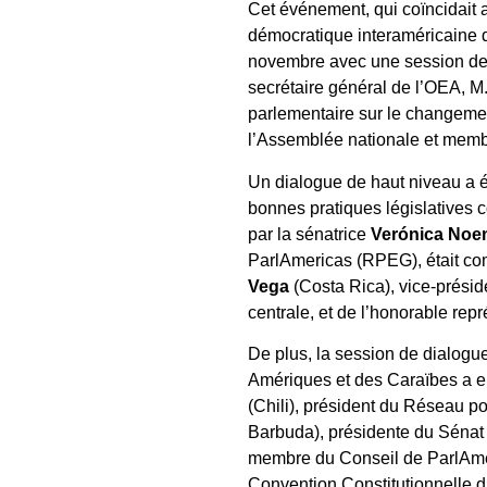
Cet événement, qui coïncidait a
démocratique interaméricaine d
novembre avec une session de 
secrétaire général de l’OEA, M
parlementaire sur le changeme
l’Assemblée nationale et memb
Un dialogue de haut niveau a é
bonnes pratiques législatives 
par la sénatrice
Verónica Noe
ParlAmericas (RPEG), était c
Vega
(Costa Rica), vice-prési
centrale, et de l’honorable rep
De plus, la session de dialogue
Amériques et des Caraïbes a eu
(Chili), président du Réseau p
Barbuda), présidente du Sénat
membre du Conseil de ParlAmer
Convention Constitutionnelle du